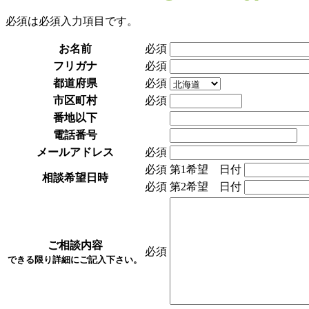
必須
は必須入力項目です。
お名前
必須
フリガナ
必須
都道府県
必須
市区町村
必須
番地以下
電話番号
メールアドレス
必須
必須
第1希望 日付
相談希望日時
必須
第2希望 日付
ご相談内容
必須
できる限り詳細にご記入下さい。